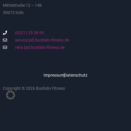
Mittelstraße 12 – 14b
50672 Köln
(0221) 25 58 99
service [at] bushido-fitness.de
reha [at] bushido-fitness.de
Impressum
Datenschutz
Copyright © 2026 Bushido Fitness
* Mit Klick verlässt du unsere Website. Bitte beachte die
Datenschutzerklärung
von Facebook und Instagram und die
Datenschutzerklärung
von YouTube.