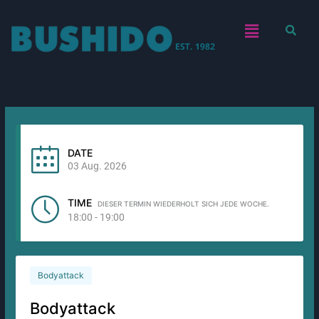
Zum
Menü
Inhalt
springen
DATE
03 Aug. 2026
TIME
DIESER TERMIN WIEDERHOLT SICH JEDE WOCHE.
18:00 - 19:00
Bodyattack
Bodyattack