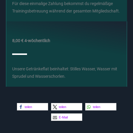
Für diese einmalige Zahlung bekommst du regelmäßige
Trainingsbetreuung während der gesamten Mitgliedschaft.
8,00 € 4-wöchentlich
Unsere Getränkeflat beinhaltet: Stilles Wasser, Wasser mit
Sprudel und Wasserschorlen.
teilen
teilen
teilen
E-Mail