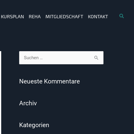
KURSPLAN
REHA
MITGLIEDSCHAFT
KONTAKT
S
u
c
Neueste Kommentare
h
e
Archiv
n
n
a
Kategorien
c