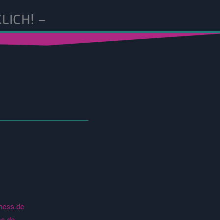
LICH! –
tness.de