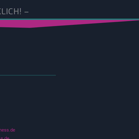
LICH! –
tness.de
ss.de