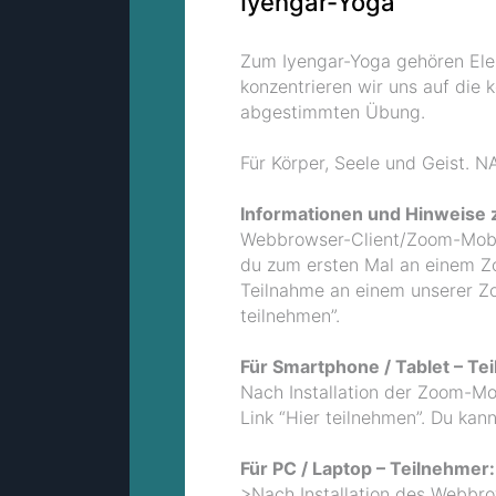
Iyengar-Yoga
Zum Iyengar-Yoga gehören Ele
konzentrieren wir uns auf die 
abgestimmten Übung.
Für Körper, Seele und Geist. 
Informationen und Hinweise z
Webbrowser-Client/Zoom-Mobi
du zum ersten Mal an einem Z
Teilnahme an einem unserer Zo
teilnehmen”.
Für Smartphone / Tablet – Te
Nach Installation der Zoom-Mo
Link “Hier teilnehmen”. Du ka
Für PC / Laptop – Teilnehmer:
>Nach Installation des Webbro